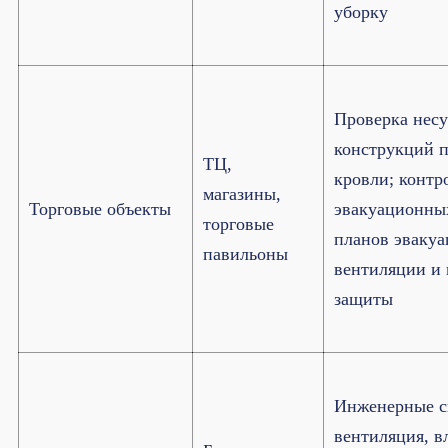
уборку
Проверка нес
конструкций п
ТЦ,
кровли; контр
магазины,
Торговые объекты
эвакуационны
торговые
планов эвакуа
павильоны
вентиляции и
защиты
Инженерные с
вентиляция, 