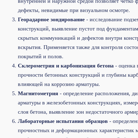
внутренней и наружной средой позволяет чётко 
дефекты, невидимые при визуальном осмотре.
Георадарное зондирование
- исследование подз
конструкций, выявление пустот под фундамента
скрытых коммуникаций и дефектов внутри конст
вскрытия. Применяется также для контроля сост
покрытий и полов.
Склерометрия и карбонизация бетона
- оценка 
прочности бетонных конструкций и глубины кар
влияющей на коррозию арматуры.
Магнитометрия
- определение расположения, ди
арматуры в железобетонных конструкциях, измер
слоя бетона, выявление зон недостаточного арми
Лабораторные испытания образцов
- определен
прочностных и деформационных характеристик м