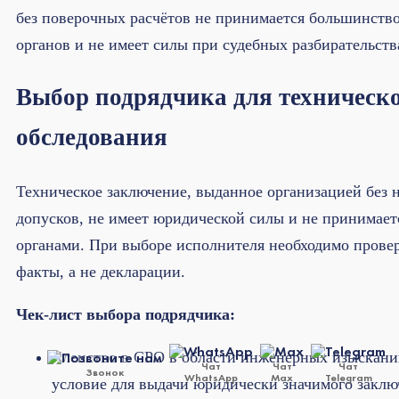
без поверочных расчётов не принимается большинств
органов и не имеет силы при судебных разбирательств
Выбор подрядчика для техническ
обследования
Техническое заключение, выданное организацией без
допусков, не имеет юридической силы и не принимае
органами. При выборе исполнителя необходимо прове
факты, а не декларации.
Чек-лист выбора подрядчика:
Членство в СРО в области инженерных изысканий
Чат
Чат
Чат
Звонок
WhatsApp
Max
Telegram
условие для выдачи юридически значимого заклю