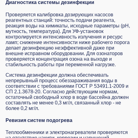
Диагностика системы дезинфекции
Проверяется калибровка дозирующих насосов
реагентных станций: точность подачи реагента,
реакция воды на химикаты, исходные параметры (pH,
мутность, температура). Для УФ-установок
контролируется интенсивность излучения и ресурс
ламп; снижение интенсивности ниже рабочего порога
делает дезинфекцию неэффективной даже при
внешне исправном оборудовании. Для озонаторов
проверяется концентрация озона на выходе и
стабильность работы при переменной нагрузке.
Система дезинфекции должна обеспечивать
непрерывный процесс обеззараживания воды в
соответствии с требованиями ГОСТ Р 53491.1-2009 и
СП 2.1.3678-20. Согласно действующим нормам,
остаточный свободный хлор в воде бассейна должен
составлять не менее 0,3 мг/л, связанный хлор - не
более 0,2 мг/л.
Ревизия систем подогрева
Теплообменники и электронагреватели проверяются
на отсутствие накипи, коррозии и нарушений