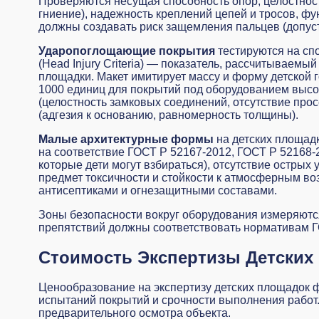
Проверяются несущая способность опор, целостност
гниение), надежность креплений цепей и тросов,
должны создавать риск защемления пальцев (допуст
Ударопоглощающие покрытия
тестируются на сп
(Head Injury Criteria) — показатель, рассчитываем
площадки. Макет имитирует массу и форму детской 
1000 единиц для покрытий под оборудованием высот
(целостность замковых соединений, отсутствие про
(адгезия к основанию, равномерность толщины).
Малые архитектурные формы
на детских площад
на соответствие ГОСТ Р 52167-2012, ГОСТ Р 52168-
которые дети могут взбираться), отсутствие острых
предмет токсичности и стойкости к атмосферным в
антисептиками и огнезащитными составами.
Зоны безопасности вокруг оборудования измеряются
препятствий должны соответствовать нормативам ГО
Стоимость Экспертизы Детских
Ценообразование на экспертизу детских площадок 
испытаний покрытий и срочности выполнения работ
предварительного осмотра объекта.