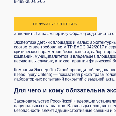
8-499-380-85-05
ПОЛУЧИТЬ ЭКСПЕРТИЗУ
Заполнить ТЗ на экспертизу
Образец ходатайства о 
Экспертиза детских площадок и малых архитектурн
соответствие требованиям ТР ЕАЭС 042/2017 и сер
критических параметров безопасности, лабораторн
компаний, муниципалитетов и владельцев площадок 
несчастных случаях, а также гарантия физической б
Компания ЭкспертТехСтрой проводит
обследование
(Head Injury Criteria) — показателя риска травм г
лабораторных испытаний покрытий с выдачей акта
Для чего и кому обязательна эк
Законодательство Российской Федерации устанавлив
национальных стандартов. Владельцы площадок нес
безопасности влечет административные санкции и р