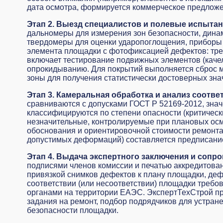
дата осмотра, формируется коммерческое предложе
Этап 2. Выезд специалистов и полевые испытан
дальномеры для измерения зон безопасности, дина
твердомеры для оценки ударопоглощения, приборы 
элемента площадки с фотофиксацией дефектов: тре
включает тестирование подвижных элементов (качел
опрокидыванию. Для покрытий выполняется сброс м
зоны для получения статистически достоверных зна
Этап 3. Камеральная обработка и анализ соотве
сравниваются с допусками ГОСТ Р 52169-2012, зна
классифицируются по степени опасности (критическ
незначительные, контролируемые при плановых осм
обоснования и ориентировочной стоимости ремонта
допустимых деформаций) составляется предписание
Этап 4. Выдача экспертного заключения и сопр
подписями членов комиссии и печатью аккредитован
привязкой снимков дефектов к плану площадки, де
соответствии (или несоответствии) площадки треб
органами на территории ЕАЭС. ЭкспертТехСтрой пр
задания на ремонт, подбор подрядчиков для устра
безопасности площадки.