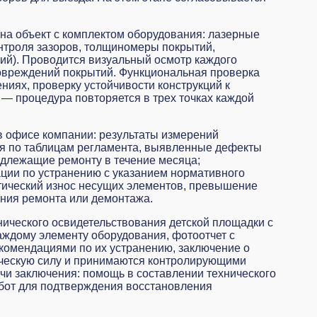
а объект с комплектом оборудования: лазерные
нтроля зазоров, толщиномеры покрытий,
ий). Проводится визуальный осмотр каждого
повреждений покрытий. Функциональная проверка
ниях, проверку устойчивости конструкций к
— процедура повторяется в трех точках каждой
офисе компании: результаты измерений
ия по таблицам регламента, выявленные дефекты
одлежащие ремонту в течение месяца;
ции по устранению с указанием нормативного
тический износ несущих элементов, превышение
ния ремонта или демонтажа.
хнического освидетельствования детской площадки с
аждому элементу оборудования, фотоотчет с
комендациями по их устранению, заключение о
ическую силу и принимаются контролирующими
и заключения: помощь в составлении технического
абот для подтверждения восстановления