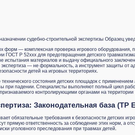
назначении судебно-строительной экспертизы
Образец уве
ых форм — комплексная проверка игрового оборудования, п
ии ГОСТ Р 52xxx для предотвращения детского травматизм
ые испытания материалов и выдачу официального заключе
экспертиза — не формальность, а инструмент защиты от а
езопасности детей на игровых территориях.
 технического состояния
детских площадок с применением 
оловы при падении. Специалисты выполняют полный цикл рабо
, признаваемого контролирующими органами на территории
спертиза: Законодательная база (ТР 
ает обязательные требования к безопасности детских игро
ут прямую ответственность за соблюдение этих норм, а от
иски уголовного преследования при травмах детей.