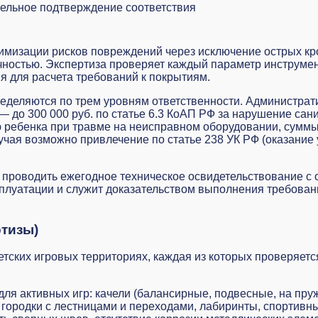
тельное подтверждение соответствия
имизации рисков повреждений через исключение острых кр
ностью. Экспертиза проверяет каждый параметр инструмен
я для расчета требований к покрытиям.
пределяются по трем уровням ответственности. Администр
й — до 300 000 руб. по статье 6.3 КоАП РФ за нарушение са
ребенка при травме на неисправном оборудовании, суммы д
учая возможно привлечение по статье 238 УК РФ (оказание 
проводить ежегодное техническое освидетельствование с 
плуатации и служит доказательством выполнения требован
ртизы)
детских игровых территориях, каждая из которых проверяе
для активных игр: качели (балансирные, подвесные, на пруж
е городки с лестницами и переходами, лабиринты, спортивн