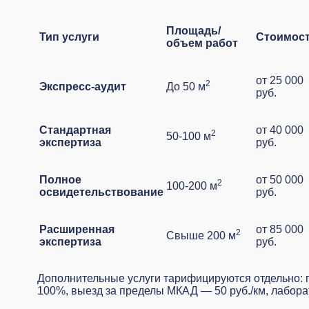
Площадь/
Тип услуги
Стоимос
объем работ
от 25 000
2
Экспресс-аудит
До 50 м
руб.
Стандартная
от 40 000
2
50-100 м
экспертиза
руб.
Полное
от 50 000
2
100-200 м
освидетельствование
руб.
Расширенная
от 85 000
2
Свыше 200 м
экспертиза
руб.
Дополнительные услуги тарифицируются отдельно: п
100%, выезд за пределы МКАД — 50 руб./км, лаборат