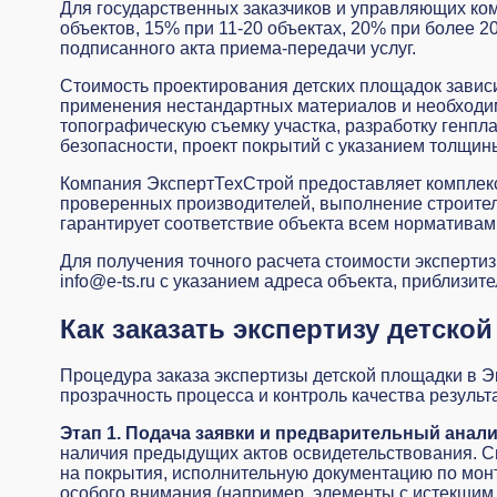
Для государственных заказчиков и управляющих ком
объектов, 15% при 11-20 объектах, 20% при более 2
подписанного акта приема-передачи услуг.
Стоимость проектирования детских площадок зависи
применения нестандартных материалов и необходим
топографическую съемку участка, разработку генпл
безопасности, проект покрытий с указанием толщины
Компания ЭкспертТехСтрой предоставляет комплекс
проверенных производителей, выполнение
строите
гарантирует соответствие объекта всем норматива
Для получения точного расчета стоимости эксперти
info@e-ts.ru с указанием адреса объекта, приблизи
Как заказать экспертизу детско
Процедура заказа экспертизы детской площадки в Э
прозрачность процесса и контроль качества результ
Этап 1. Подача заявки и предварительный анал
наличия предыдущих актов освидетельствования. С
на покрытия, исполнительную документацию по мон
особого внимания (например, элементы с истекшим 