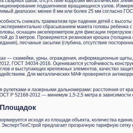
ь сварных швов, отсутствие коррозии металлических элем
 функционирование подшипников вращающихся узлов. Измер
имый диапазон: менее 8 мм или более 25 мм согласно ГОС
особность снижать травматизм при падении детей с высоты
ый экспериментально сбрасыванием макета головы ребенка 
головы, оснащен акселерометром для фиксации перегрузок
ой до 3 метров. Проверяются резиновая крошка (толщина с
седания), песчаные засыпки (глубина, отсутствие посторон
ках — скамейки, урны, ограждения, информационные щиты
2012, ГОСТ 34034-2016. Оцениваются устойчивость констру
 углов и выступающих крепежных элементов, качество защит
оздействиям. Для металлических МАФ проверяется антикорр
 рулетками и лазерными дальномерами: расстояния от края
СТ Р 52168-2012 — минимум 1,5-2,5 метра в зависимости 
 Площадок
формируется исходя из площади объекта, количества едини
. ЭкспертТехСтрой предлагает прозрачную тарифную сетку