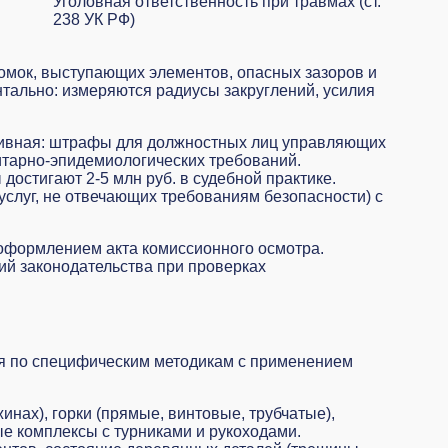
Уголовная ответственность при травмах (ст.
238 УК РФ)
омок, выступающих элементов, опасных зазоров и
тально: измеряются радиусы закруглений, усилия
ативная: штрафы для должностных лиц управляющих
нитарно-эпидемиологических требований.
остигают 2-5 млн руб. в судебной практике.
услуг, не отвечающих требованиям безопасности) с
оформлением акта комиссионного осмотра.
ий законодательства при проверках
тся по специфическим методикам с применением
инах), горки (прямые, винтовые, трубчатые),
ые комплексы с турниками и рукоходами.