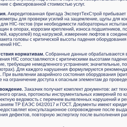
ние с фиксированной стоимостью услуг.
ия.
Аккредитованная бригада ЭкспертТехСтрой прибывает н
мометры для проверки усилий на защемление, щупы для ко
для HIC-тестов (при необходимости лабораторных испытан
щин в опорах, коррозии креплений, износа подшипников, 
ей, каруселей) под нагрузкой, измерение люфтов в соедине
акета головы с критической высоты падения оборудования 
чений HIC.
тствия нормативам.
Собранные данные обрабатываются в 
чения HIC сопоставляются с критическими высотами паден
ие, требующие немедленного устранения; значительные, п
отрах). Для каждого нарушения формулируются рекоменда
. При выявлении аварийного состояния оборудования (кри
 на ограничение доступа к опасным элементам до проведе
овождение.
Заказчик получает комплект документов: акт те
ного органа, протоколы инструментальных измерений по к
фектную ведомость с перечнем выявленных нарушений и ре
ованиям ТР ЕАЭС 042/2017 и ГОСТ. Документы имеют юрид
едоставляет консультационное сопровождение после выдач
нения дефектов, повторную экспертизу после выполнения р