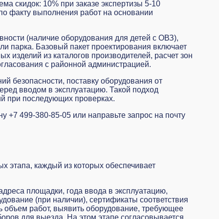
ма скидок: 10% при заказе экспертизы 5-10
 по факту выполнения работ на основании
вности (наличие оборудования для детей с ОВЗ),
и парка. Базовый пакет проектирования включает
х изделий из каталогов производителей, расчет зон
согласования с районной администрацией.
ий безопасности, поставку оборудования от
еред вводом в эксплуатацию. Такой подход
ий при последующих проверках.
 +7 499-380-85-05 или направьте запрос на почту
х этапа, каждый из которых обеспечивает
адреса площадки, года ввода в эксплуатацию,
дование (при наличии), сертификаты соответствия
ь объем работ, выявить оборудование, требующее
оров для выезда. На этом этапе согласовывается