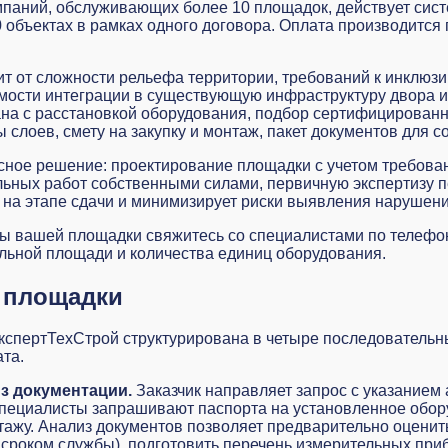
паний, обслуживающих более 10 площадок, действует систе
0 объектах в рамках одного договора. Оплата производится
т от сложности рельефа территории, требований к инклюзи
ости интеграции в существующую инфраструктуру двора ил
ана с расстановкой оборудования, подбор сертифицированны
 слоев, смету на закупку и монтаж, пакет документов для 
ное решение: проектирование площадки с учетом требован
льных работ
собственными силами, первичную экспертизу п
м на этапе сдачи и минимизирует риски выявления нарушен
зы вашей площадки свяжитесь со специалистами по телефону
тельной площади и количества единиц оборудования.
й площадки
кспертТехСтрой структурирована в четыре последовательны
ата.
из документации.
Заказчик направляет запрос с указанием 
пециалисты запрашивают паспорта на установленное обору
тажу. Анализ документов позволяет предварительно оценит
сроком службы), подготовить перечень измерительных приб