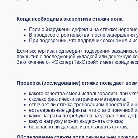
Когда необходима экспертиза стяжки пола
Если обнаружены дефекты на стяжке: неровност
В процессе строительства, после завершения 
При подозрении, что подрядчик сэкономил и и
Если экспертиза подтвердит подозрения заказчика о
покрытия с последующей укладкой или денежную ком
Заключение от «ЭкспертТехСтрой» имеет юридическу
Проверка (исследование) стяжки пола дает воз
какого качества смеси использовались при укл
сколько фактически затрачено материала;
отвечает ли стяжка требованиям проектной и 
есть серьезные дефекты, что стало причиной и
какие затраты потребуются на устранение деф
какую нагрузку может выдержать стяжка;
безопасно ли дальше использовать стяжку.
Обследование стяжки пола
рекомендуем проводить