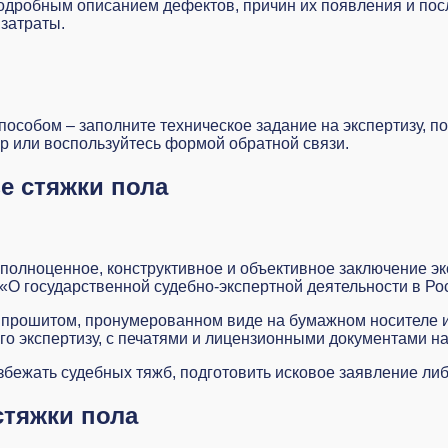
одробным описанием дефектов, причин их появления и после
затраты.
способом – заполните
техническое задание на экспертизу
, п
pp или воспользуйтесь
формой обратной связи
.
е стяжки пола
полноценное, конструктивное и объективное заключение эк
«О государственной судебно-экспертной деятельности в Р
прошитом, пронумерованном виде на бумажном носителе и
о экспертизу, с печатями и лицензионными документами н
бежать судебных тяжб, подготовить исковое заявление ли
стяжки пола