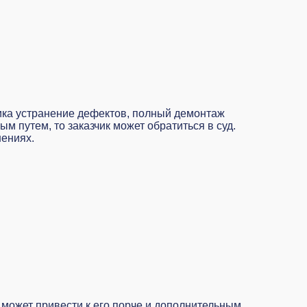
чика устранение дефектов, полный демонтаж
 путем, то заказчик может обратиться в суд.
шениях.
 может привести к его порче и дополнительным