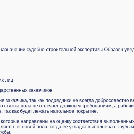
назначении судебно-строительной экспертизы
Образец уве
их лиц
дарственных заказчиков
я заказчика, так как подрядчики не всегда добросовестно 
то стяжка пола не отвечает должным требованиям, а рабочие
е, так как будет лежать напольное покрытие.
 которые направлены на оценку соответствия выполненных
яется основой пола, когда ее укладка выполнена с грубы
ужбы.