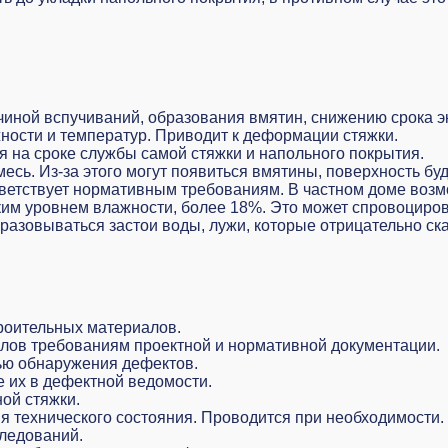
ичиной вспучиваний, образования вмятин, снижению срока э
ности и температур. Приводит к деформации стяжки.
я на сроке службы самой стяжки и напольного покрытия.
сь. Из-за этого могут появиться вмятины, поверхность б
ветствует нормативным требованиям. В частном доме возм
ким уровнем влажности, более 18%. Это может спровоциров
бразовываться застои воды, лужи, которые отрицательно ск
роительных материалов.
лов требованиям проектной и нормативной документации.
лью обнаружения дефектов.
 их в дефектной ведомости.
ой стяжки.
я технического состояния. Проводится при необходимости.
ледований.