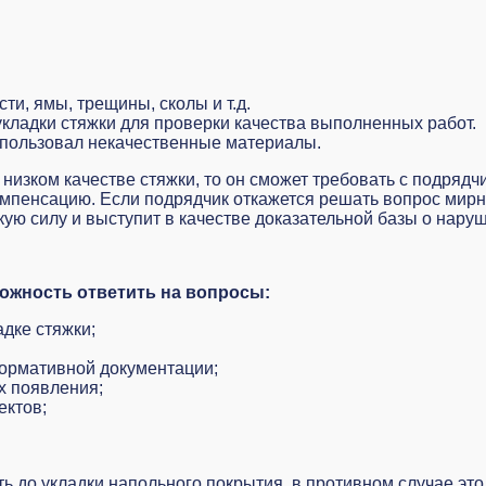
и, ямы, трещины, сколы и т.д.
укладки стяжки для проверки качества выполненных работ.
спользовал некачественные материалы.
 низком качестве стяжки, то он сможет требовать с подряд
пенсацию. Если подрядчик откажется решать вопрос мирным
ю силу и выступит в качестве доказательной базы о нару
можность ответить на вопросы:
адке стяжки;
нормативной документации;
х появления;
ектов;
 до укладки напольного покрытия, в противном случае это