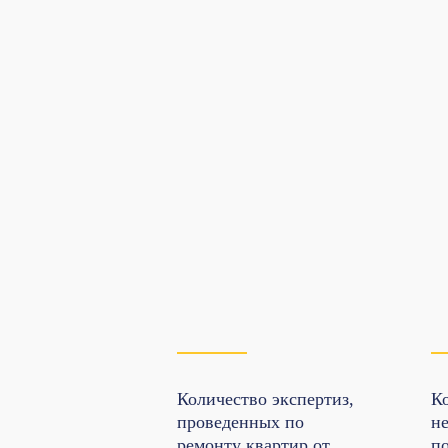
Количество экспертиз,
К
проведенных по
н
ремонту квартир от
п