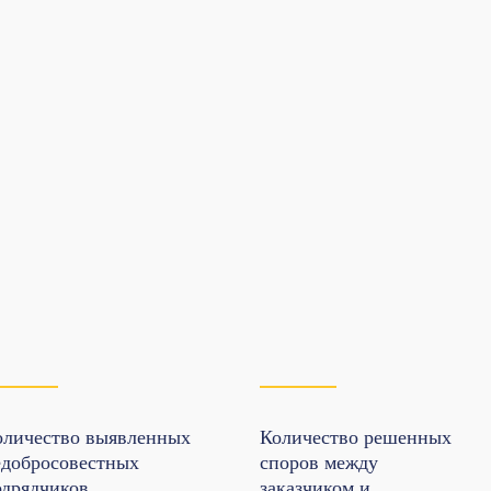
оличество выявленных
Количество решенных
едобросовестных
споров между
одрядчиков
заказчиком и