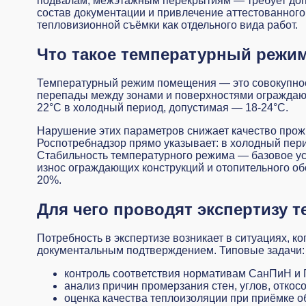
подвалам, межэтажным перекрытиям — требует допо
состав документации и привлечение аттестованного
тепловизионной съёмки как отдельного вида работ.
Что такое температурный режим
Температурный режим помещения — это совокупност
перепады между зонами и поверхностями ограждающ
22°C в холодный период, допустимая — 18-24°C.
Нарушение этих параметров снижает качество прожи
Роспотребнадзор прямо указывает: в холодный пер
Стабильность температурного режима — базовое ус
износ ограждающих конструкций и отопительного об
20%.
Для чего проводят экспертизу 
Потребность в экспертизе возникает в ситуациях, 
документальным подтверждением. Типовые задачи:
контроль соответствия нормативам СанПиН и 
анализ причин промерзания стен, углов, откосо
оценка качества теплоизоляции при приёмке о