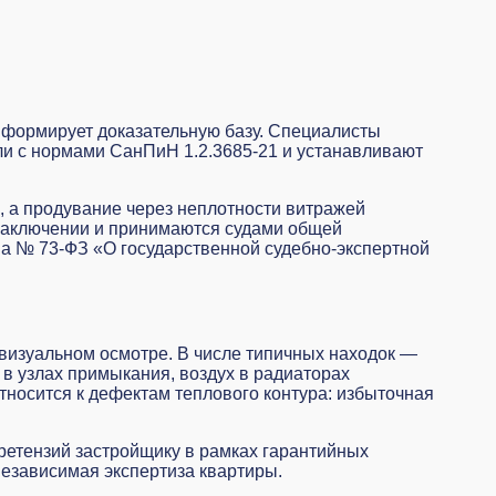
а формирует доказательную базу. Специалисты
ли с нормами СанПиН 1.2.3685-21 и устанавливают
), а продувание через неплотности витражей
 заключении и принимаются судами общей
на № 73-ФЗ «О государственной судебно-экспертной
визуальном осмотре. В числе типичных находок —
в узлах примыкания, воздух в радиаторах
тносится к дефектам теплового контура: избыточная
етензий застройщику в рамках гарантийных
независимая экспертиза квартиры
.