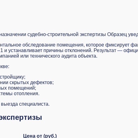
назначении судебно-строительной экспертизы
Образец уве
нтальное обследование помещения, которое фиксирует фак
1 и устанавливает причины отклонений. Результат — офици
мпанией или технического аудита объекта.
кве:
астройщику;
ении скрытых дефектов;
нных помещений;
стемы отопления.
 выезда специалиста.
 экспертизы
Цена от (руб.)