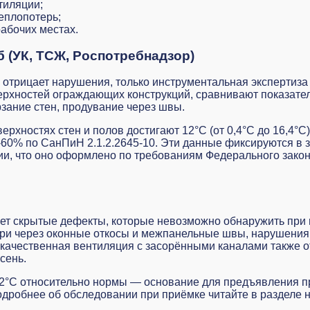
тиляции;
еплопотерь;
абочих местах.
б (УК, ТСЖ, Роспотребнадзор)
 отрицает нарушения, только инструментальная экспертиз
ерхностей ограждающих конструкций, сравнивают показате
зание стен, продувание через швы.
рхностях стен и полов достигают 12°C (от 0,4°C до 16,4°C
-60% по СанПиН 2.1.2.2645-10. Эти данные фиксируются в
ии, что оно оформлено по требованиям Федерального зако
т скрытые дефекты, которые невозможно обнаружить при 
ери через оконные откосы и межпанельные швы, нарушения 
екачественная вентиляция с засорёнными каналами также о
сень.
2°C относительно нормы — основание для предъявления пр
одробнее об обследовании при приёмке читайте в разделе