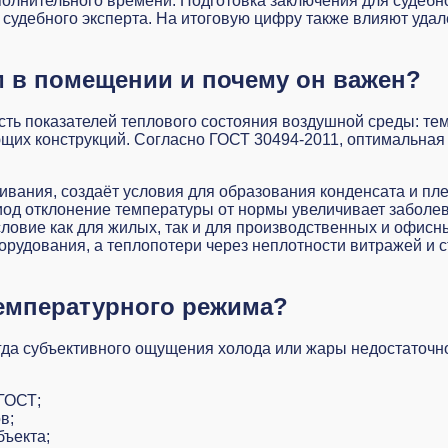
лнительного времени. Подготовка заключения для судебн
 судебного эксперта. На итоговую цифру также влияют удал
 в помещении и почему он важен?
ь показателей теплового состояния воздушной среды: темп
их конструкций. Согласно ГОСТ 30494-2011, оптимальная
вания, создаёт условия для образования конденсата и пл
иод отклонение температуры от нормы увеличивает заболе
ловие как для жилых, так и для производственных и офис
орудования, а теплопотери через неплотности витражей и 
температурного режима?
когда субъективного ощущения холода или жары недостаточ
ГОСТ;
в;
бъекта;