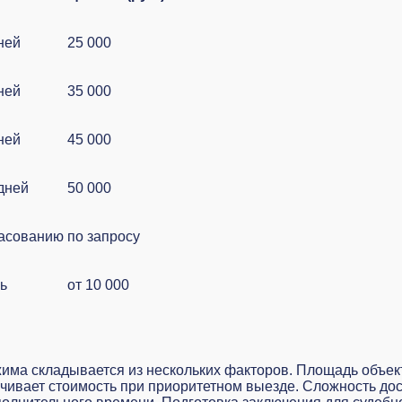
дней
25 000
дней
35 000
дней
45 000
 дней
50 000
ласованию
по запросу
нь
от 10 000
има складывается из нескольких факторов. Площадь объек
чивает стоимость при приоритетном выезде. Сложность дос