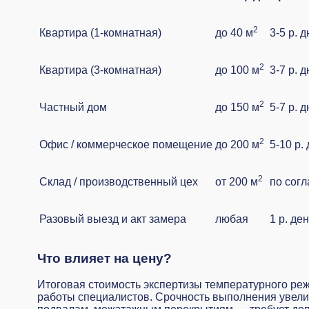
2
Квартира (1-комнатная)
до 40 м
3-5 р. 
2
Квартира (3-комнатная)
до 100 м
3-7 р. 
2
Частный дом
до 150 м
5-7 р. 
2
Офис / коммерческое помещение
до 200 м
5-10 р.
2
Склад / производственный цех
от 200 м
по сог
Разовый выезд и акт замера
любая
1 р. де
Что влияет на цену?
Итоговая стоимость экспертизы температурного реж
работы специалистов. Срочность выполнения увели