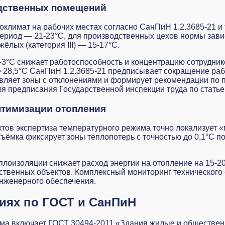
одственных помещений
оклимат на рабочих местах согласно СанПиН 1.2.3685-21 и
иод — 21-23°C, для производственных цехов нормы зависят
жёлых (категория III) — 15-17°C.
-3°C снижает работоспособность и концентрацию сотрудник
28,5°C СанПиН 1.2.3685-21 предписывает сокращение рабоч
вляет зоны с отклонениями и формирует рекомендации по п
 предписания Государственной инспекции труда по статье
птимизации отопления
ктов экспертиза температурного режима точно локализует «
ёмка фиксирует зоны теплопотерь с точностью до 0,1°C по
плоизоляции снижает расход энергии на отопление на 15-
ственных объектов. Комплексный
мониторинг технического
инженерного обеспечения.
иях по ГОСТ и СанПиН
има включает ГОСТ 30494-2011 «Здания жилые и обществе