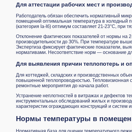
Для аттестации рабочих мест и произв
Работодатель обязан обеспечить нормативный микр
помещений оптимальная температура в холодный пер
(категория Iа-Iб) оптимум составляет 21-23°C, при тя
Отклонение фактических показателей от нормы на 2
производительности до 30%. При температуре выше 
Экспертиза фиксирует фактические показатели, выя
нормативами. Несоответствие норм — основание для
Для выявления причин теплопотерь и о
Для коттеджей, складских и производственных объе
повышенной теплопроводностью. Тепловизионная съ
ремонтные мероприятия до начала работ.
Устранение неплотностей в витражах и дефектов те
инструментальных обследований жилых и производ
характеристик ограждающих конструкций и систем 
Нормы температуры в помещен
Нормативная база для оценки температурного реж