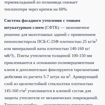
термовкладышей из полиамида снижает
теплопотери через крепеж на 60%.
Система фасадного утепления с тонким
штукатурным слоем
(СФТК) — экономичное
решение для малоэтажных зданий с применением
3
пенополистирола ПСБ-С-25Ф плотностью 25 кг/м
или минеральной ваты плотностью 140-160 кг/
м&³3;. Плиты утеплителя толщиной 100-150 мм
приклеиваются к основанию полимерцементным
клеем и дополнительно фиксируются тарельчатыми
2
дюбелями из расчета 5-7 штук на м
. Армирующий
слой из щелочестойкой стеклосетки плотностью
2
145-160 г/м
утапливается в клеевой состав для
защиты утеплителя от механических повреждений.
Типичная ошибка — недостаточное перекрытие