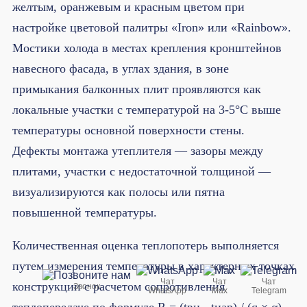
желтым, оранжевым и красным цветом при
настройке цветовой палитры «Iron» или «Rainbow».
Мостики холода в местах крепления кронштейнов
навесного фасада, в углах здания, в зоне
примыкания балконных плит проявляются как
локальные участки с температурой на 3-5°C выше
температуры основной поверхности стены.
Дефекты монтажа утеплителя — зазоры между
плитами, участки с недостаточной толщиной —
визуализируются как полосы или пятна
повышенной температуры.
Количественная оценка теплопотерь выполняется
путем измерения температуры в характерных точках
Чат
Чат
Чат
конструкции с расчетом сопротивления
Звонок
WhatsApp
Max
Telegram