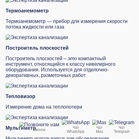
Термоанемометр
Термоанемометр — прибор для измерения скорости
потока жидкости или газа
Построитель плоскостей
Построитель плоскостей –
это
компактный
инструмент, относящийся к классу нивелирного
оборудования. Используется для отделочно-
декоративных, разметочных работ
Тепловизор
Измерение дома на теплопотери
Мультиметр
Чат
Чат
Чат
Звонок
WhatsApp
Max
Telegram
Мультиметр используется для обследования