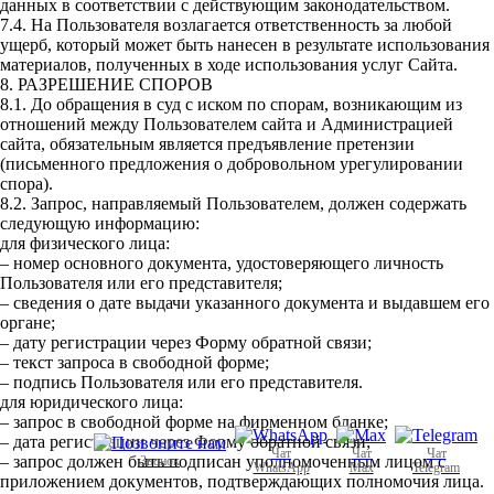
данных в соответствии с действующим законодательством.
7.4. На Пользователя возлагается ответственность за любой
ущерб, который может быть нанесен в результате использования
материалов, полученных в ходе использования услуг Сайта.
8. РАЗРЕШЕНИЕ СПОРОВ
8.1. До обращения в суд с иском по спорам, возникающим из
отношений между Пользователем сайта и Администрацией
сайта, обязательным является предъявление претензии
(письменного предложения о добровольном урегулировании
спора).
8.2. Запрос, направляемый Пользователем, должен содержать
следующую информацию:
для физического лица:
– номер основного документа, удостоверяющего личность
Пользователя или его представителя;
– сведения о дате выдачи указанного документа и выдавшем его
органе;
– дату регистрации через Форму обратной связи;
– текст запроса в свободной форме;
– подпись Пользователя или его представителя.
для юридического лица:
– запрос в свободной форме на фирменном бланке;
– дата регистрации через Форму обратной связи;
Чат
Чат
Чат
– запрос должен быть подписан уполномоченным лицом с
Звонок
WhatsApp
Max
Telegram
приложением документов, подтверждающих полномочия лица.